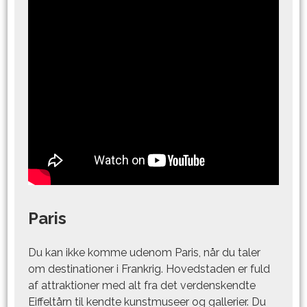
Paris
Du kan ikke komme udenom Paris, når du taler
om destinationer i Frankrig. Hovedstaden er fuld
af attraktioner med alt fra det verdenskendte
Eiffeltårn til kendte kunstmuseer og gallerier. Du